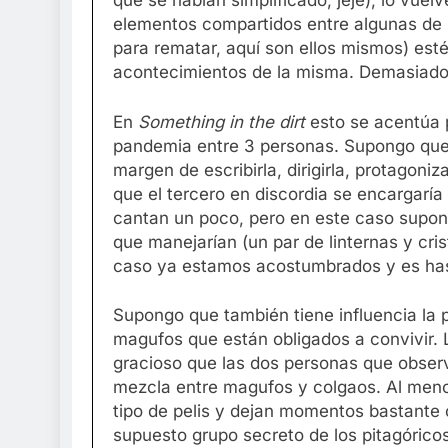
que se habían simplificado, jeje), lo vue
elementos compartidos entre algunas de s
para rematar, aquí son ellos mismos) est
acontecimientos de la misma. Demasiado
En
Something in the dirt
esto se acentúa p
pandemia entre 3 personas. Supongo que 
margen de escribirla, dirigirla, protagon
que el tercero en discordia se encargarí
cantan un poco, pero en este caso supong
que manejarían (un par de linternas y cris
caso ya estamos acostumbrados y es hast
Supongo que también tiene influencia la
magufos que están obligados a convivir.
gracioso que las dos personas que obse
mezcla entre magufos y colgaos. Al menos
tipo de pelis y dejan momentos bastante
supuesto grupo secreto de los pitagóricos