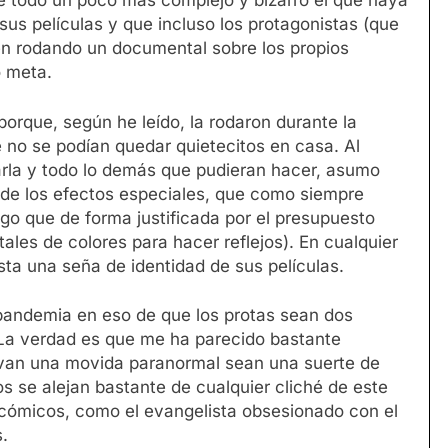
lve todo un poco más complejo y bizarro el que haya
us películas y que incluso los protagonistas (que
én rodando un documental sobre los propios
 meta.
orque, según he leído, la rodaron durante la
no se podían quedar quietecitos en casa. Al
izarla y todo lo demás que pudieran hacer, asumo
a de los efectos especiales, que como siempre
o que de forma justificada por el presupuesto
tales de colores para hacer reflejos). En cualquier
a una seña de identidad de sus películas.
 pandemia en eso de que los protas sean dos
 La verdad es que me ha parecido bastante
rvan una movida paranormal sean una suerte de
 se alejan bastante de cualquier cliché de este
 cómicos, como el evangelista obsesionado con el
.